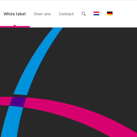
White label
Over ons
Contact