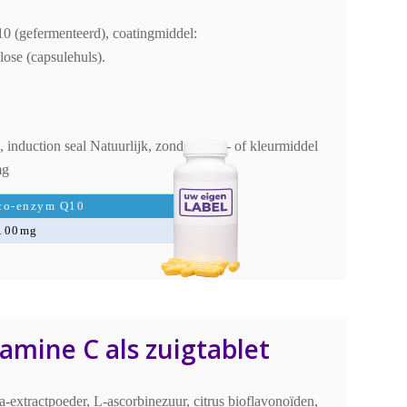
0 (gefermenteerd), coatingmiddel:
ose (capsulehuls).
induction seal Natuurlijk, zonder vloei- of kleurmiddel
mg
co-enzym Q10
100mg
tamine C als zuigtablet
la-extractpoeder, L-ascorbinezuur, citrus bioflavonoïden,