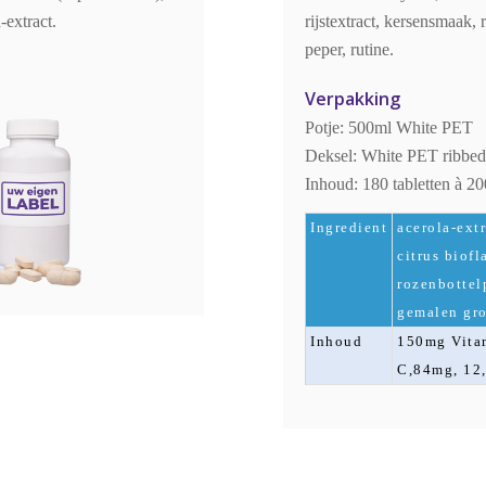
-extract.
rijstextract, kersensmaak,
peper, rutine.
Verpakking
Potje: 500ml White PET
Deksel: White PET ribbed 
Inhoud: 180 tabletten à 2
Ingredient
acerola-ext
citrus biof
rozenbottel
gemalen gro
Inhoud
150mg Vita
C,84mg, 12