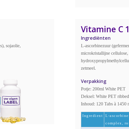
Vitamine C
Ingrediënten
), sojaolie,
L-ascorbinezuur (geferment
microkristallijne cellulose
hydroxypropylmethylcellu
zetmeel.
Verpakking
Potje: 200ml White PET
Deksel: White PET ribbed,
Inhoud: 120 Tabs à 1450
Ingredient
L-ascorbine
complex, ro