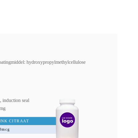
 coatingmiddel: hydroxypropylmethylcellulose
 induction seal
 mg
INK CITRAAT
0mcg