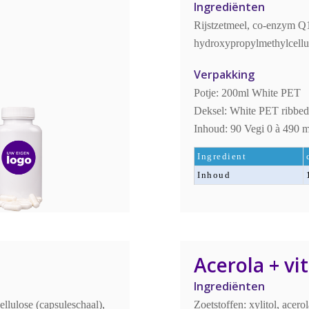
Ingrediënten
Rijstzetmeel, co-enzym Q1
hydroxypropylmethylcellul
Verpakking
Potje: 200ml White PET
Deksel: White PET ribbed, 
Inhoud: 90 Vegi 0 à 490 
Ingredient
Inhoud
Acerola + vi
Ingrediënten
llulose (capsuleschaal),
Zoetstoffen: xylitol, acero