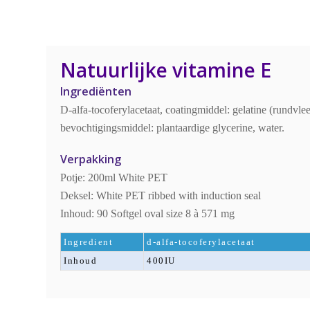
Natuurlijke vitamine E
Ingrediënten
D-alfa-tocoferylacetaat, coatingmiddel: gelatine (rundvlees
bevochtigingsmiddel: plantaardige glycerine, water.
Verpakking
Potje: 200ml White PET
Deksel: White PET ribbed with induction seal
Inhoud: 90 Softgel oval size 8 à 571 mg
Ingredient
d-alfa-tocoferylacetaat
Inhoud
400IU