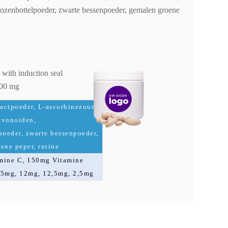
 rozenbottelpoeder, zwarte bessenpoeder, gemalen groene
with induction seal
000 mg
ractpoeder, L-ascorbinezuur,
lavonoïden,
poeder, zwarte bessenpoeder,
ene peper, rutine
mine C, 150mg Vitamine
,5mg, 12mg, 12,5mg, 2,5mg