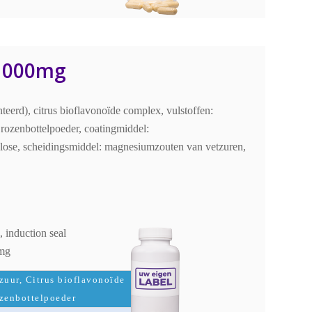
 1000mg
eerd), citrus bioflavonoïde complex, vulstoffen:
, rozenbottelpoeder, coatingmiddel:
lose, scheidingsmiddel: magnesiumzouten van vetzuren,
 induction seal
 mg
zuur, Citrus bioflavonoïde
zenbottelpoeder