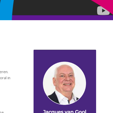
eren.
ral in
rse